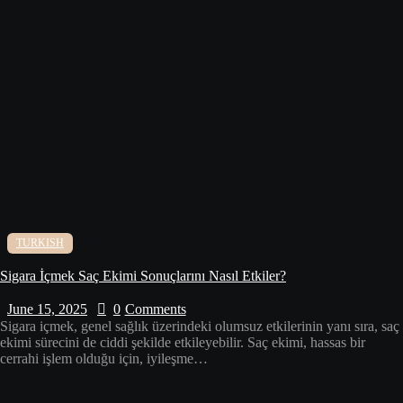
TURKISH
Sigara İçmek Saç Ekimi Sonuçlarını Nasıl Etkiler?
June 15, 2025
0
Comments
Sigara içmek, genel sağlık üzerindeki olumsuz etkilerinin yanı sıra, saç
ekimi sürecini de ciddi şekilde etkileyebilir. Saç ekimi, hassas bir
cerrahi işlem olduğu için, iyileşme…